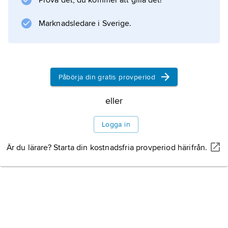
Prova det, du kommer att gilla det!
Marknadsledare i Sverige.
Påbörja din gratis provperiod
eller
Logga in
Är du lärare? Starta din kostnadsfria provperiod härifrån.