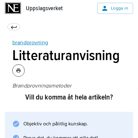
Uppslagsverket
Uppslagsverket
Logga in
brandprovning
Litteraturanvisning
Brandprovningsmetoder
, SIS handbok 152, utgåva 2 (1989).
Vill du komma åt hela artikeln?
Objektiv och pålitlig kunskap.
Information om artikeln