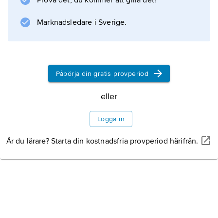
Prova det, du kommer att gilla det!
terrängförhållandena. Marinen omfattar 33
000
Marknadsledare i Sverige.
Information om artikeln
Påbörja din gratis provperiod
eller
Logga in
Är du lärare? Starta din kostnadsfria provperiod härifrån.