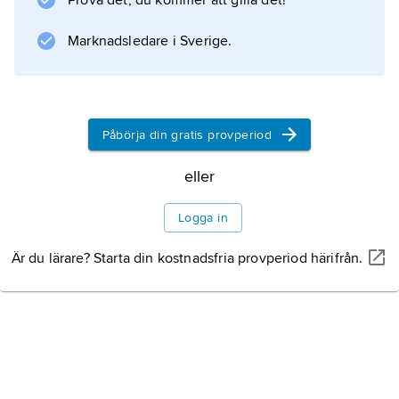
Information om artikeln
Prova det, du kommer att gilla det!
Marknadsledare i Sverige.
Påbörja din gratis provperiod
eller
Logga in
Är du lärare? Starta din kostnadsfria provperiod härifrån.