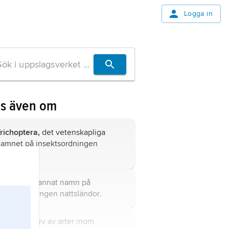
Logga in
äs även om
richoptera,
det vetenskapliga
amnet på insektsordningen
attsländor.
axmyggor,
annat namn på
nsektsordningen
nattsländor
.
husmask,
larv av arter inom