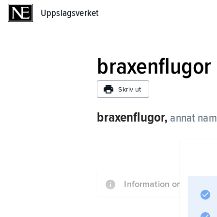
Uppslagsverket
Uppslagsverket
braxenflugor
Skriv ut
braxenflugor,
annat nam
Information om artikeln