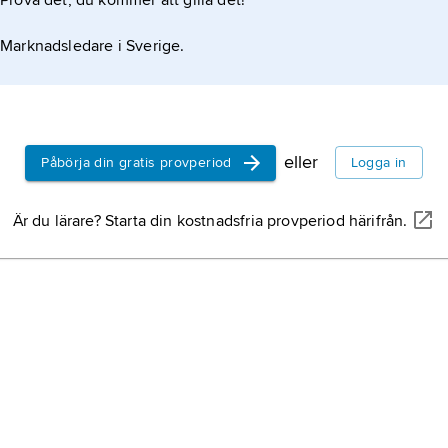
Prova det, du kommer att gilla det!
i
t
Marknadsledare i Sverige.
o
h
H
b
n
i
eller
Påbörja din gratis provperiod
Logga in
n
l
Är du lärare? Starta din kostnadsfria provperiod härifrån.
i
u
a
e
i
n
i
b