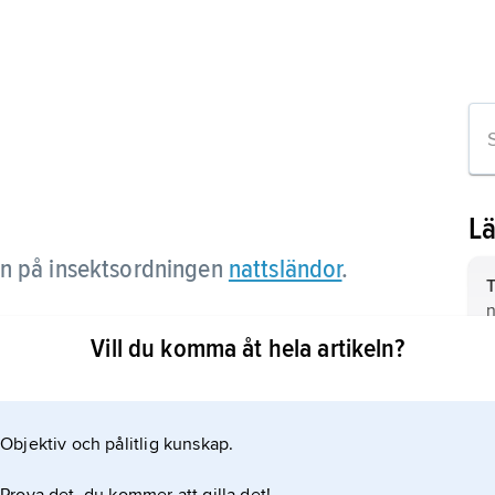
L
n på insektsordningen
nattsländor
.
T
n
n
Vill du komma åt hela artikeln?
l
i
Objektiv och pålitlig kunskap.