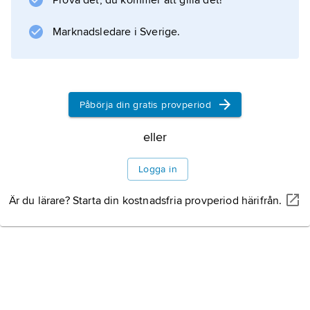
Prova det, du kommer att gilla det!
Marknadsledare i Sverige.
Påbörja din gratis provperiod
eller
Logga in
Är du lärare? Starta din kostnadsfria provperiod härifrån.