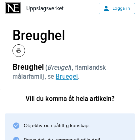
Uppslagsverket
Uppslagsverket
Logga in
Breughel
Breughel
(
Breugel
), flamländsk
målarfamilj, se
Bruegel
.
Vill du komma åt hela artikeln?
Information om artikeln
Objektiv och pålitlig kunskap.