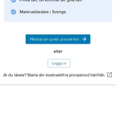
Prova det, du kommer att gilla det!
bremain
(av
Marknadsledare i Sverige.
British
'brittisk' och
remain
'förbli').
Påbörja din gratis provperiod
Storbritannien och EU
eller
Logga in
Förhandlingar och
Är du lärare? Starta din kostnadsfria provperiod härifrån.
utträdesavtal
Nyvalet 2019