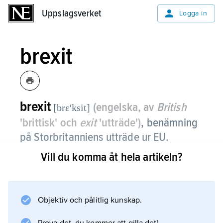
Uppslagsverket
Uppslagsverket
Logga in
brexit
brexit
(engelska, av
British
[brɛʹksit]
'brittisk' och
exit
'utträde')
,
benämning
på Storbritanniens utträde ur EU.
Vill du komma åt hela artikeln?
Begreppet brexit användes inför
folkomröstningen om Storbritanniens EU-
utträde 2016 som benämning på själva
utträdet, då i motsats till alternativet att stanna
Objektiv och pålitlig kunskap.
i unionen, vilket benämndes