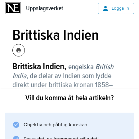
Uppslagsverket
Uppslagsverket
Logga in
Brittiska Indien
Brittiska Indien,
engelska
British
India
,
de delar av Indien som lydde
direkt under brittiska kronan 1858–
1947.
Vill du komma åt hela artikeln?
Det brittiska väldet i Indien grundlades av East
India Company, bildat 1600, som befäste och
utvidgade handelsfaktorier vid kusterna och
Objektiv och pålitlig kunskap.
efter hand besegrade indiska och europeiska