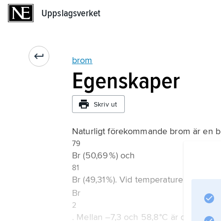
Uppslagsverket
Uppslagsverket
brom
Egenskaper
Skriv ut
Naturligt förekommande brom är en b
79
Br (50,69 %) och
81
Br (49,31 %). Vid temperaturer under 
Br
2
. Mellan –7,3 och 58,8 °C är det en tung