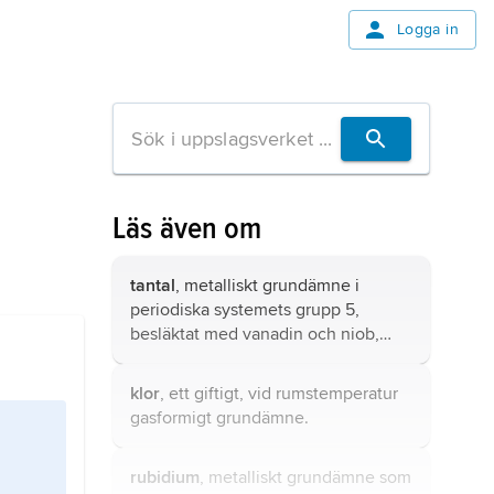
Logga in
Läs även om
tantal
, metalliskt grundämne i
periodiska systemets grupp 5,
besläktat med vanadin och niob,
kemiskt tecken Ta.
klor
, ett giftigt, vid rumstemperatur
gasformigt grundämne.
rubidium
, metalliskt grundämne som