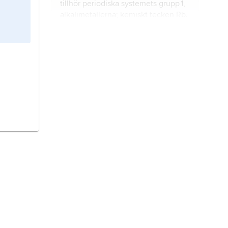
tillhör periodiska systemets grupp 1,
alkalimetallerna
; kemiskt tecken Rb.
litium
, grundämne, metall som hör
till periodiska systemets grupp 1,
alkalimetallerna
; kemiskt tecken Li.
strontium
, metalliskt grundämne
som hör till periodiska systemets
grupp 2, alkaliska jordartsmetaller;
kemiskt tecken Sr.
barium
, metalliskt grundämne i
periodiska systemets grupp 2 (II A),
alkaliska jordartsmetaller, kemiskt
tecken Ba.
fluor
, vid rumstemperatur
gasformigt, mycket giftigt
grundämne, det mest reaktiva av
alla.