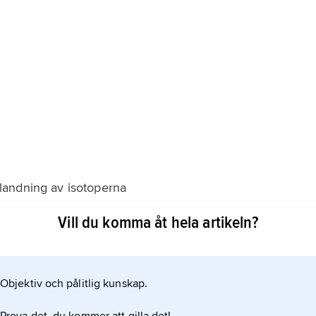
landning av isotoperna
Vill du komma åt hela artikeln?
600 °C föreligger grundämnet som tvåatomiga molekyler,
Objektiv och pålitlig kunskap.
, mörkröd, lättflytande vätska, som lätt förångas till en