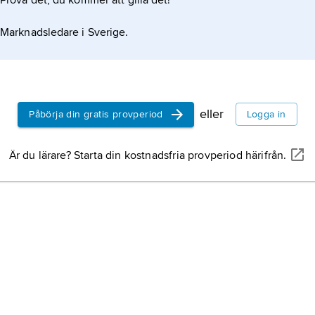
Prova det, du kommer att gilla det!
Marknadsledare i Sverige.
eller
Påbörja din gratis provperiod
Logga in
Är du lärare? Starta din kostnadsfria provperiod härifrån.