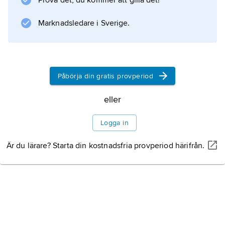
Prova det, du kommer att gilla det!
fortfarande årligen genomförda fälttävlingen
”Bror Muncks Memorial”. Se även
Marknadsledare i Sverige.
Munckska kåren
.
Påbörja din gratis provperiod
Information om artikeln
eller
Logga in
Är du lärare? Starta din kostnadsfria provperiod härifrån.