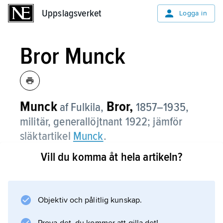
Uppslagsverket
Uppslagsverket
Logga in
Bror Munck
Munck
Bror,
af Fulkila,
1857–1935,
militär, generallöjtnant 1922; jämför
släktartikel
Munck
.
Vill du komma åt hela artikeln?
M. var ordförande och ledamot i ett flertal
försvarskommittéer. Han engagerade sig
starkt för frivilligt försvarsarbete och militär
idrott och organiserade bl.a.
Objektiv och pålitlig kunskap.
riksskyttetävlingar för skolungdom samt den