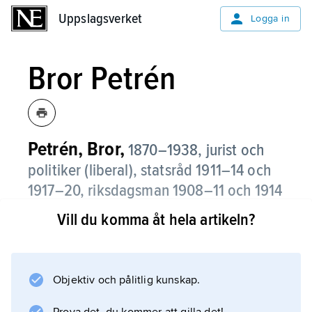
Uppslagsverket
Uppslagsverket
Logga in
Bror Petrén
Petrén, Bror,
1870–1938, jurist och
politiker (liberal), statsråd 1911–14 och
1917–20, riksdagsman 1908–11 och 1914
(andra kammaren) samt 1912–14, 1918–
Vill du komma åt hela artikeln?
20 och 1922–25 (första kammaren);
bror till Alfred, Gustaf (1874–1962) och
Karl Petrén.
Objektiv och pålitlig kunskap.
Bror Petrén var från 1915 häradshövding. Han