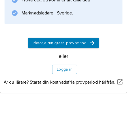
Prova det, du kommer att gilla det!
kant. Sporlagret är rödbrunt eller lerfärgat och
blir när det skrapas rödaktigt.
Marknadsledare i Sverige.
Information om artikeln
Påbörja din gratis provperiod
eller
Logga in
Är du lärare? Starta din kostnadsfria provperiod härifrån.