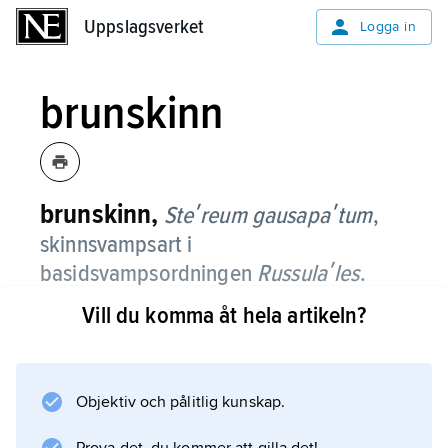
Uppslagsverket
Uppslagsverket
Logga in
brunskinn
brunskinn,
Steʹreum gausapaʹtum
,
skinnsvampsart i
basidsvampsordningen
Russulaʹles
.
Vill du komma åt hela artikeln?
Den bildar ettåriga, tunna, läderartade,
utbredda, ibland konsolformiga och
taktegellagda fruktkroppar med vågig, fransig
kant. Fruktkroppen är på ovansidan glänsande
Objektiv och pålitlig kunskap.
rödbrun och silkeshårig med en något ljusare