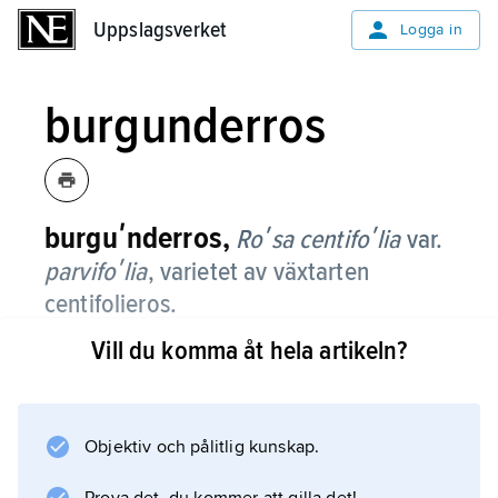
Uppslagsverket
Uppslagsverket
Logga in
burgunderros
burguʹnderros,
Roʹsa centifoʹlia
var.
parvifoʹlia
, varietet av växtarten
centifolieros.
Vill du komma åt hela artikeln?
Det är en 50–60 cm hög, upprätt växande ros
med tättsittande, små grågröna blad och små,
tätt fyllda blommor, som är körsbärsröda med
ljusare mittparti. Den saknar taggar och växer
Objektiv och pålitlig kunskap.
långsamt. Rosen omtalades redan 1664 och