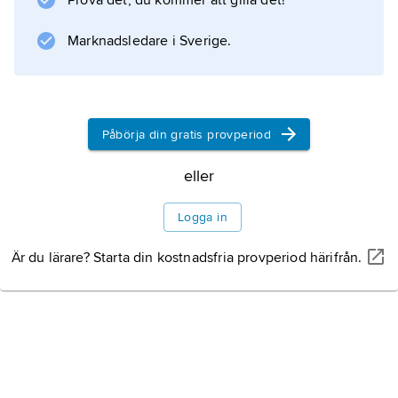
Prova det, du kommer att gilla det!
odlades troligen redan då som prydnadsväxt.
Marknadsledare i Sverige.
Information om artikeln
Påbörja din gratis provperiod
eller
Logga in
Är du lärare? Starta din kostnadsfria provperiod härifrån.