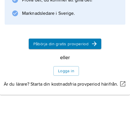
Prova det, du kommer att gilla det!
Information om artikeln
Marknadsledare i Sverige.
Påbörja din gratis provperiod
eller
Logga in
Är du lärare? Starta din kostnadsfria provperiod härifrån.