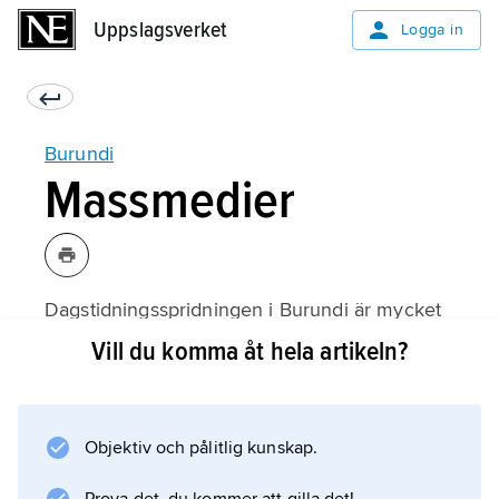
Uppslagsverket
Uppslagsverket
Logga in
Burundi
Massmedier
Dagstidningsspridningen i Burundi är mycket
liten. Franskspråkiga och statskontrollerade Le
Vill du komma åt hela artikeln?
Renouveau du Burundi, grundad 1978, är
landets enda dagstidning.
Objektiv och pålitlig kunskap.