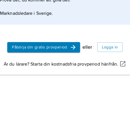
Prova det, du kommer att gilla det!
 i ett högt, tjockt dricksglas.
Marknadsledare i Sverige.
eller
Påbörja din gratis provperiod
Logga in
Är du lärare? Starta din kostnadsfria provperiod härifrån.