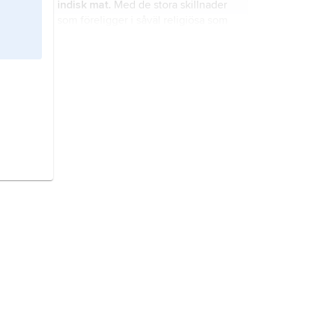
indisk mat.
Med de stora skillnader
som föreligger i såväl religiösa som
klimat- och odlingsmässiga
förhållanden är det en grov
förenkling att tala om ett indiskt kök
romanska språk,
en grupp
som en enhet.
besläktade språk som talas som
modersmål av cirka 890 miljoner
människor, framför allt i södra
Europa samt Central- och
dragon
,
esdragon
,
estragon
,
Sydamerika.
kejsarsallat
,
Artemisia dracunculus
,
art i familjen korgblommiga växter.
thailändsk mat.
Det thailändska
kökets raffinemang ligger i dess
enkelhet.
durra
,
sorgum
,
Sorghum bicolor
,
(synonym
Sorghum durra
) art i
växtfamiljen gräs.