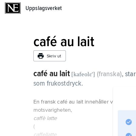
Uppslagsverket
Uppslagsverket
café au lait
Skriv ut
café au lait
(franska)
,
sta
[kafeolɛʹ]
som frukostdryck.
En fransk café au lait innehåller vanligen 
motsvarigheten,
caffè latte
(
caffellatte