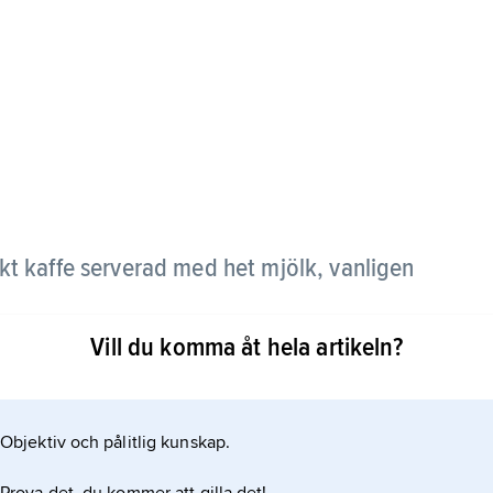
rkt kaffe serverad med het mjölk, vanligen
Vill du komma åt hela artikeln?
lika delar kaffe och mjölk, medan den italienska
Objektiv och pålitlig kunskap.