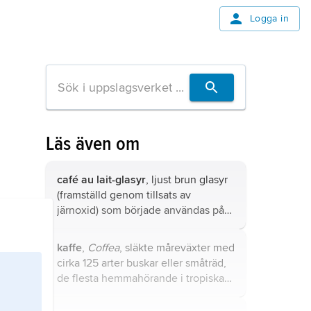
Logga in
Läs även om
café au lait-glasyr
, ljust brun glasyr
(framställd genom tillsats av
järnoxid) som började användas på
kinesiskt porslin under 1500-talet
(Ming-perioden).
kaffe
,
Coffea
, släkte måreväxter med
cirka 125 arter buskar eller småträd,
de flesta hemmahörande i tropiska
Afrika.