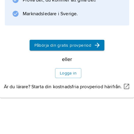
Prova det, du kommer att gilla det!
Marknadsledare i Sverige.
Information om artikeln
Påbörja din gratis provperiod
eller
Logga in
Är du lärare? Starta din kostnadsfria provperiod härifrån.