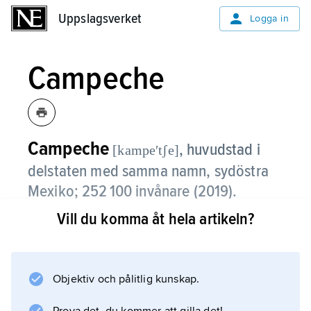
Uppslagsverket
Uppslagsverket
Logga in
Campeche
Campeche
,
huvudstad i
[kampeʹtʃe]
delstaten med samma namn, sydöstra
Mexiko; 252 100 invånare (2019).
Vill du komma åt hela artikeln?
Campeche är en hamnstad på Yucatánhalvöns
västra kust. Den har ett gammalt kolonialt
centrum som 1999 togs upp på UNESCO:s
världsarvslista.
Objektiv och pålitlig kunskap.