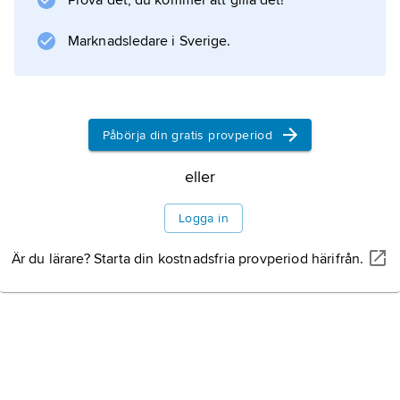
Prova det, du kommer att gilla det!
Marknadsledare i Sverige.
Påbörja din gratis provperiod
eller
Logga in
Är du lärare? Starta din kostnadsfria provperiod härifrån.