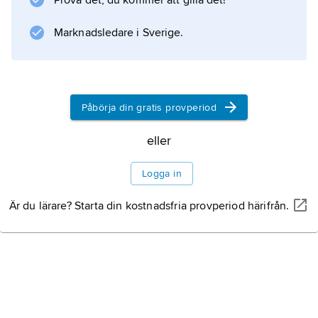
Prova det, du kommer att gilla det!
Marknadsledare i Sverige.
Påbörja din gratis provperiod
eller
Logga in
Är du lärare? Starta din kostnadsfria provperiod härifrån.