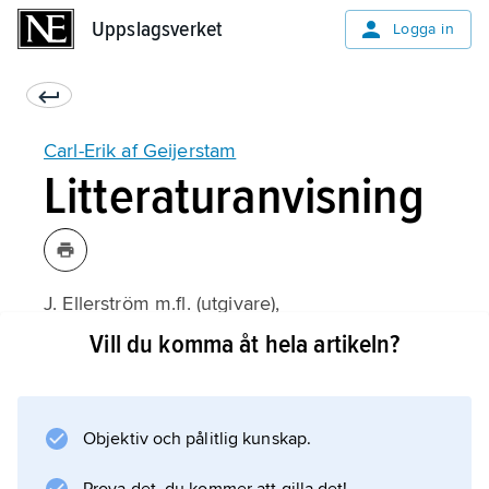
Uppslagsverket
Uppslagsverket
Logga in
Carl-Erik af Geijerstam
Litteraturanvisning
J. Ellerström m.fl. (utgivare),
Öppenhet: En bok om Carl-Erik af Geijerstam
Vill du komma åt hela artikeln?
(2011).
Objektiv och pålitlig kunskap.
Information om artikeln