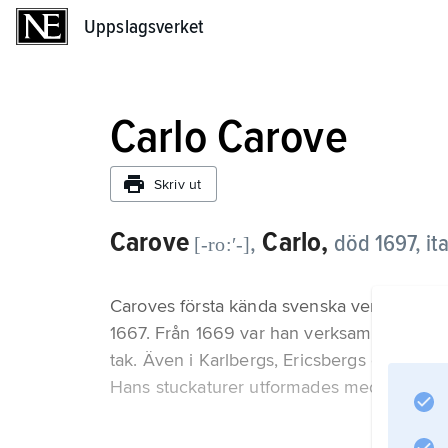
Uppslagsverket
Uppslagsverket
Carlo Carove
Skriv ut
Carove
Carlo,
,
död 1697, ita
[-ro:ʹ-]
Caroves första kända svenska verk är uts
1667. Från 1669 var han verksam i Drottnin
tak. Även i Karlbergs, Ericsbergs och Finsp
Hans stuckaturer utformades med tunga li