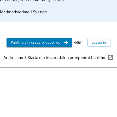
Prova det, du kommer att gilla det!
Marknadsledare i Sverige.
eller
Påbörja din gratis provperiod
Logga in
Är du lärare? Starta din kostnadsfria provperiod härifrån.