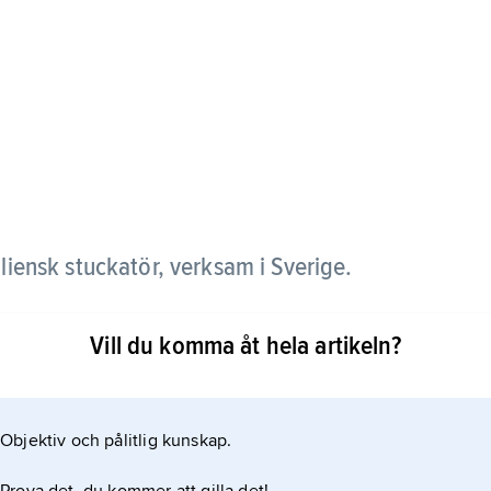
liensk stuckatör, verksam i Sverige.
myckningen av det Kaggska gravkoret i Floda kyrka
Vill du komma åt hela artikeln?
gholms slott, där han bl.a. gjorde paradtrappans
ångs slott finns ståtliga stuckarbeten av Carove.
stverk med dekorativa växtmotiv
Objektiv och pålitlig kunskap.