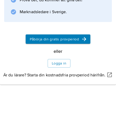
Prova det, du kommer att gilla det!
Information om artikeln
Marknadsledare i Sverige.
Påbörja din gratis provperiod
eller
Logga in
Är du lärare? Starta din kostnadsfria provperiod härifrån.