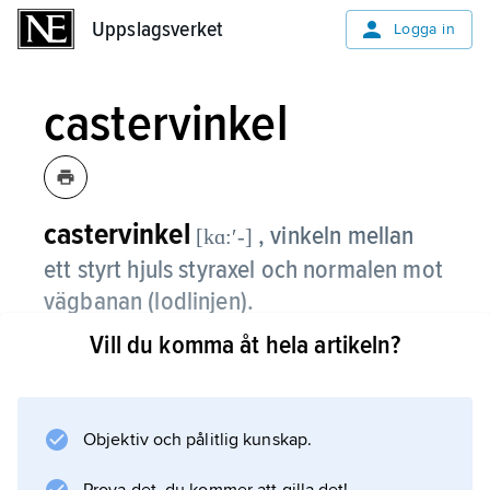
Uppslagsverket
Uppslagsverket
Logga in
castervinkel
castervinkel
, vinkeln mellan
[kɑ:ʹ-]
ett styrt hjuls styraxel och normalen mot
vägbanan (lodlinjen).
Vill du komma åt hela artikeln?
Vinkeln mäts i vertikalplanet längs
färdriktningen, och den är positiv, om
styraxeln lutar uppåt–bakåt.
Objektiv och pålitlig kunskap.