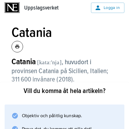
Uppslagsverket
Uppslagsverket
Logga in
Catania
Catania
,
huvudort i
[kata:ʹnja]
provinsen Catania på Sicilien, Italien;
311 600 invånare (2018).
Vill du komma åt hela artikeln?
Catania, beläget vid vulkanen Etnas fot, är en
viktig hamnstad vid Joniska havet, tillika
kommunikations- och handelscentrum för
östra Sicilien.
Objektiv och pålitlig kunskap.