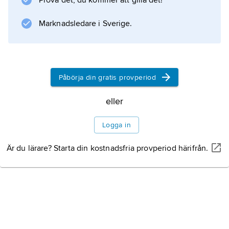
Prova det, du kommer att gilla det!
Marknadsledare i Sverige.
Information om artikeln
Påbörja din gratis provperiod
eller
Logga in
Är du lärare? Starta din kostnadsfria provperiod härifrån.