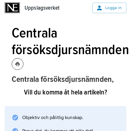
Uppslagsverket
Uppslagsverket
Logga in
Centrala
försöksdjursnämnden
Centrala försöksdjursnämnden,
CFN
,
1979–2003, central myndighet för
Vill du komma åt hela artikeln?
försöksdjursfrågor, med syftet att få ett
samlat etiskt ansvar för de
vetenskapliga undersökningar som
Objektiv och pålitlig kunskap.
utnyttjar försöksdjur för sin verksamhet.