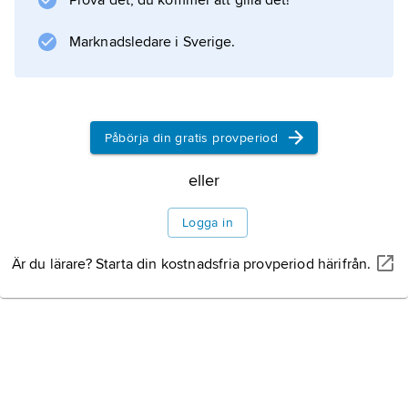
Prova det, du kommer att gilla det!
; jämför
geologisk tidsskala
Marknadsledare i Sverige.
.
Påbörja din gratis provperiod
Information om artikeln
eller
Logga in
Är du lärare? Starta din kostnadsfria provperiod härifrån.