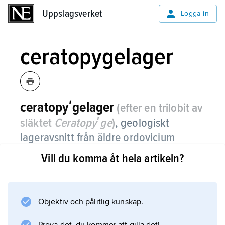
Uppslagsverket
Uppslagsverket
Logga in
ceratopygelager
ceratopyʹgelager
(efter en trilobit av
släktet
Ceratopyʹge
)
,
geologiskt
lageravsnitt från äldre ordovicium
bestående av sandig glaukonitisk skiffer
Vill du komma åt hela artikeln?
och blå- eller grönfärgad kalksten.
Lagren förekommer bl.a. i Skåne och
Västergötland samt på Öland. Se
Objektiv och pålitlig kunskap.
ordovicium