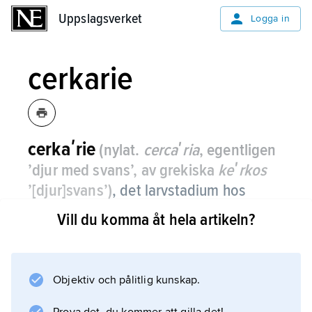
Uppslagsverket
Uppslagsverket
Logga in
cerkarie
cerkaʹrie
(nylat.
cercaʹria
, egentligen
’djur med svans’, av grekiska
keʹrkos
’[djur]svans’)
, det larvstadium hos
plattmaskklassen digena sugmaskar
Vill du komma åt hela artikeln?
som utvecklas till den könsmogna
masken.
Objektiv och pålitlig kunskap.
Kroppen är ofta äggformig eller cylindrisk, i
regel med en lång svans, samt med en eller