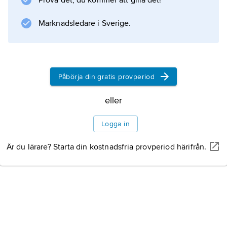
Prova det, du kommer att gilla det!
Information om artikeln
Marknadsledare i Sverige.
Påbörja din gratis provperiod
eller
Logga in
Är du lärare? Starta din kostnadsfria provperiod härifrån.