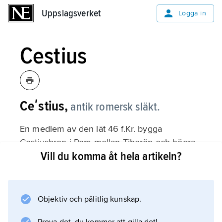
Uppslagsverket
Uppslagsverket
Logga in
Cestius
Ceʹstius,
antik romersk släkt.
En medlem av den lät 46 f.Kr. bygga
Cestiusbron i Rom mellan Tiberön och högra
Vill du komma åt hela artikeln?
Tiberstranden. Se även
Cestiuspyramiden
.
Objektiv och pålitlig kunskap.