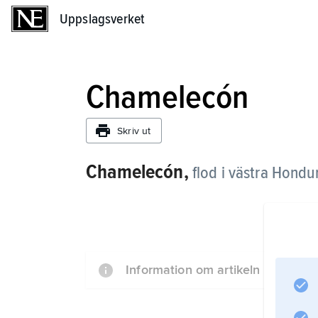
Uppslagsverket
Uppslagsverket
Chamelecón
Skriv ut
Chamelecón,
flod i västra Hondu
Information om artikeln