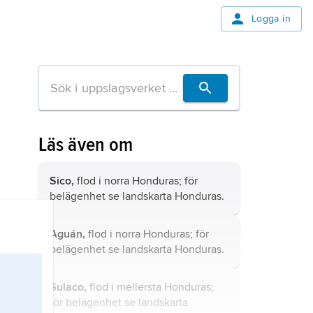
Logga in
Läs även om
Sico,
flod i norra Honduras; för
belägenhet se landskarta
Honduras
.
Aguán,
flod i norra Honduras; för
belägenhet se landskarta
Honduras
.
Sulaco,
flod i mellersta Honduras;
för belägenhet se landskarta