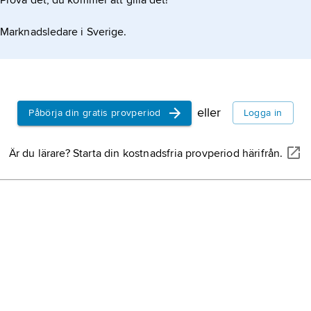
Prova det, du kommer att gilla det!
Marknadsledare i Sverige.
eller
Påbörja din gratis provperiod
Logga in
Är du lärare? Starta din kostnadsfria provperiod härifrån.