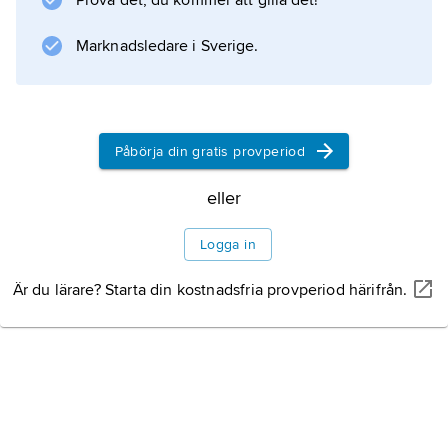
Prova det, du kommer att gilla det!
Marknadsledare i Sverige.
Påbörja din gratis provperiod
eller
Logga in
Är du lärare? Starta din kostnadsfria provperiod härifrån.