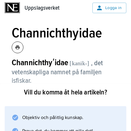
Uppslagsverket
Uppslagsverket
Logga in
Channichthyidae
Channichthyʹidae
, det
[kanik-]
vetenskapliga namnet på familjen
isfiskar.
Vill du komma åt hela artikeln?
Information om artikeln
Objektiv och pålitlig kunskap.