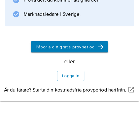
Prova det, du kommer att gilla det!
Marknadsledare i Sverige.
Påbörja din gratis provperiod
eller
Logga in
Är du lärare? Starta din kostnadsfria provperiod härifrån.