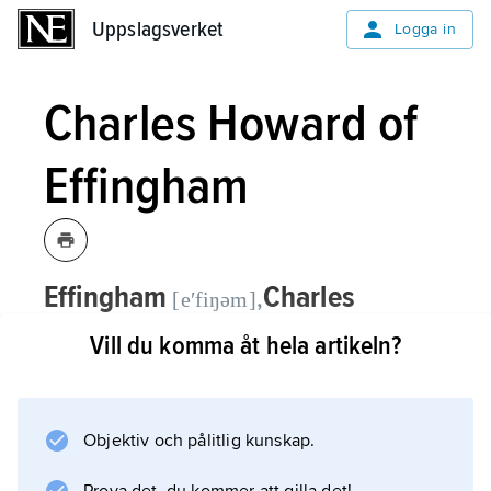
Uppslagsverket
Uppslagsverket
Logga in
Charles Howard of
Effingham
Effingham
Charles
,
[eʹfiŋəm]
Howard of,
se
Howard of Effingham
.
Vill du komma åt hela artikeln?
Objektiv och pålitlig kunskap.
Information om artikeln