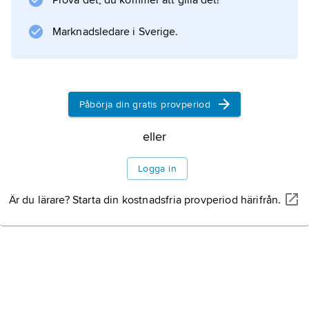
Prova det, du kommer att gilla det!
befälsbefattningar.
Marknadsledare i Sverige.
Information om artikeln
Påbörja din gratis provperiod
eller
Logga in
Är du lärare? Starta din kostnadsfria provperiod härifrån.