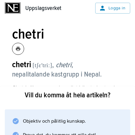
Uppslagsverket
Uppslagsverket
Logga in
chetri
chetri
,
chetrī,
[tʃɛʹtri:]
nepalitalande kastgrupp i Nepal.
Chetri räknas som den näst högsta kasten i
Vill du komma åt hela artikeln?
landet (efter brahmanerna) och har stort
politiskt inflytande. 1846–1951 var det ärftliga
ämbetet som premiärminister förbehållet
medlemmar av chetrifamiljen Rana. Inom den
Objektiv och pålitlig kunskap.
nepalesiska militären innehar de ofta högre