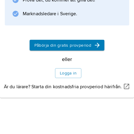
Prova det, du kommer att gilla det!
Marknadsledare i Sverige.
Information om artikeln
Påbörja din gratis provperiod
eller
Logga in
Är du lärare? Starta din kostnadsfria provperiod härifrån.