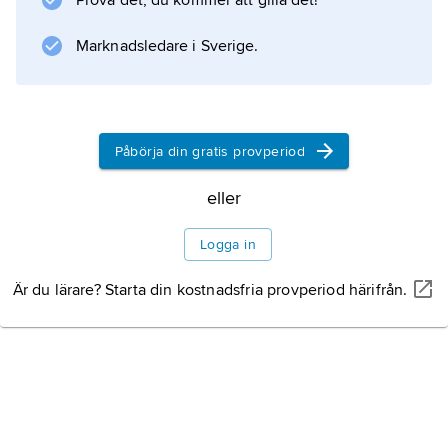
Prova det, du kommer att gilla det!
Marknadsledare i Sverige.
Påbörja din gratis provperiod
eller
Logga in
Är du lärare? Starta din kostnadsfria provperiod härifrån.