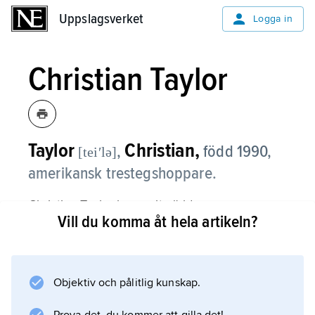
Uppslagsverket
Uppslagsverket
Logga in
Christian Taylor
Taylor
Christian,
,
född 1990,
[teiʹlə]
amerikansk trestegshoppare.
Christian Taylor har varit världens
Vill du komma åt hela artikeln?
dominerande trestegshoppare under 2010-
talet. Han har vunnit OS två gånger (2012 och
2016) och VM fyra gånger (2011, 2015, 2017
och 2019). Vid VM 2015 hoppade han 18,21,
Objektiv och pålitlig kunskap.
vilket placerar honom som tvåa genom