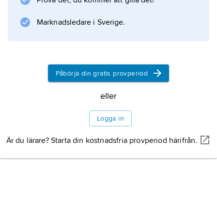
Prova det, du kommer att gilla det!
tiderna i grenen (efter
Jonathan Edwards
Marknadsledare i Sverige.
). Inomhus har han tagit ett VM-silver
Påbörja din gratis provperiod
Information om artikeln
eller
Logga in
Är du lärare? Starta din kostnadsfria provperiod härifrån.