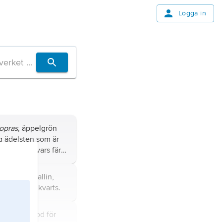
Logga in
m
opras
, äppelgrön
g ädelsten som är
cedon och vars färg
loxid.
kryptokristallin,
lär form av kvarts.
ering,
metod för