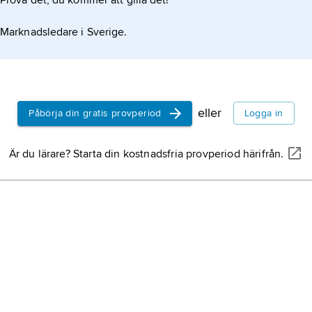
Prova det, du kommer att gilla det!
datering av mine
vilken bygger på
Marknadsledare i Sverige.
uranatomer åsta
kristallstrukture
chrysoberyll,
min
lasurit,
mineral, 
eller
Påbörja din gratis provperiod
Logga in
kuprit,
mineral, 
Är du lärare? Starta din kostnadsfria provperiod härifrån.
göthit,
mineral, 
chrysokoll,
miner
chrysolit,
mineral
chrysotil,
mineral