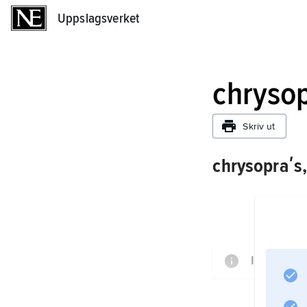
Uppslagsverket
Uppslagsverket
chryso
Skriv ut
chrysopraʹs
Informati