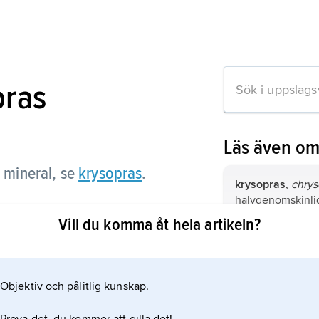
pras
Läs även o
,
mineral, se
krysopras
.
krysopras
,
chrys
halvgenomskinli
en variant av kal
Vill du komma åt hela artikeln?
betingas av nicke
kalcedon
, mikro–
on om artikeln
fibrös eller granu
Objektiv och pålitlig kunskap.
fissionsspårsdat