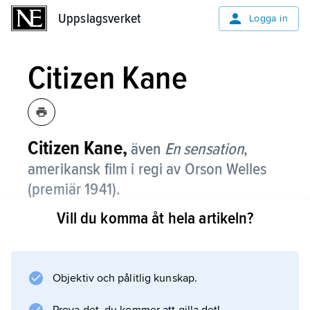
Uppslagsverket
Uppslagsverket
Logga in
Citizen Kane
Citizen Kane,
även
En sensation
,
amerikansk film i regi av Orson Welles
(premiär 1941).
Vill du komma åt hela artikeln?
Bara 25 år gammal och ny i Hollywood
åstadkom Welles filmhistoriens mest omtalade
regidebut med sitt tekniskt och estetiskt
banbrytande porträtt av pressmagnaten
Objektiv och pålitlig kunskap.
Charles Foster Kane (Welles), genomskinligt