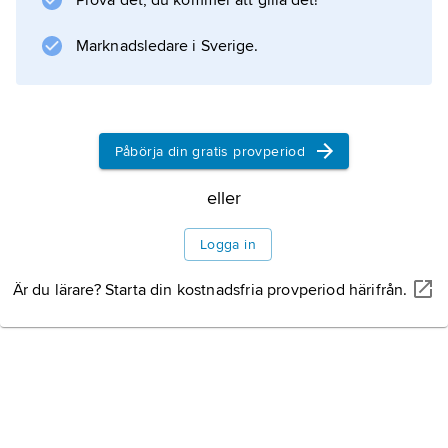
Prova det, du kommer att gilla det!
kalkerad på tidningskungen W.R. Hearst.
Welles skapade en originell berättarstruktur,
Marknadsledare i Sverige.
som avstår från att skildra Kanes uppgång,
korruption och fall kronologiskt och
Påbörja din gratis provperiod
Information om artikeln
eller
Logga in
Är du lärare? Starta din kostnadsfria provperiod härifrån.