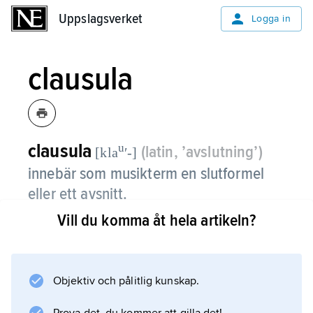
Uppslagsverket
Uppslagsverket
Logga in
clausula
clausula
u
(latin, ’avslutning’)
[kla
ʹ-]
innebär som musikterm en slutformel
eller ett avsnitt.
Vill du komma åt hela artikeln?
I
ars antiquas
organum anger clausula (eller
punctum
Objektiv och pålitlig kunskap.
) en genom avvikande rytmisk karaktär (jämför