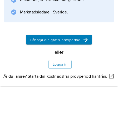
Prova det, du kommer att gilla det!
discantus
) avskild del av satsen som helhet.
Marknadsledare i Sverige.
Information om artikeln
Påbörja din gratis provperiod
eller
Logga in
Är du lärare? Starta din kostnadsfria provperiod härifrån.