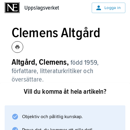
Uppslagsverket
Uppslagsverket
Logga in
Clemens Altgård
Altgård, Clemens,
född 1959,
författare, litteraturkritiker och
översättare.
Vill du komma åt hela artikeln?
Tillsammans med Håkan Sandell, Per Linde,
Kristian Lundberg, Lukas Moodysson och
Martti Soutkari utgjorde han poesigruppen
Malmöligan i skiftet mellan 1980- och 90-talet.
Objektiv och pålitlig kunskap.
Sandell och Altgård utgav tillsammans