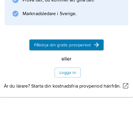
Prova det, du kommer att gilla det!
stridsskriften
Om retrogardism
Marknadsledare i Sverige.
(1995), där de förespråkade en ny diktkonst
baserad på traditionella tekniker och
verkningsmedel.
Påbörja din gratis provperiod
eller
Information om artikeln
Logga in
Är du lärare? Starta din kostnadsfria provperiod härifrån.