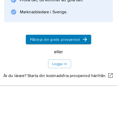
Prova det, du kommer att gilla det!
Marknadsledare i Sverige.
Påbörja din gratis provperiod
eller
Logga in
Är du lärare? Starta din kostnadsfria provperiod härifrån.