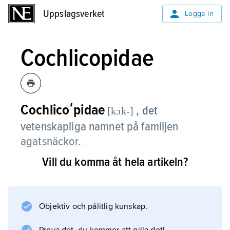
Uppslagsverket
Uppslagsverket
Logga in
Cochlicopidae
Cochlicoʹpidae
, det
[kɔk-]
vetenskapliga namnet på familjen
agatsnäckor.
Vill du komma åt hela artikeln?
Information om artikeln
Objektiv och pålitlig kunskap.