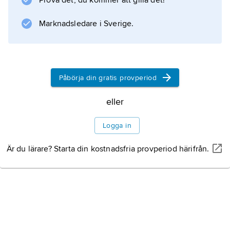
Prova det, du kommer att gilla det!
Marknadsledare i Sverige.
Påbörja din gratis provperiod
eller
Logga in
Är du lärare? Starta din kostnadsfria provperiod härifrån.