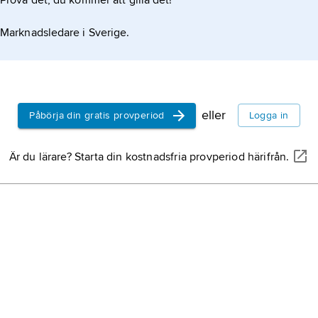
Prova det, du kommer att gilla det!
Marknadsledare i Sverige.
eller
Påbörja din gratis provperiod
Logga in
Är du lärare? Starta din kostnadsfria provperiod härifrån.