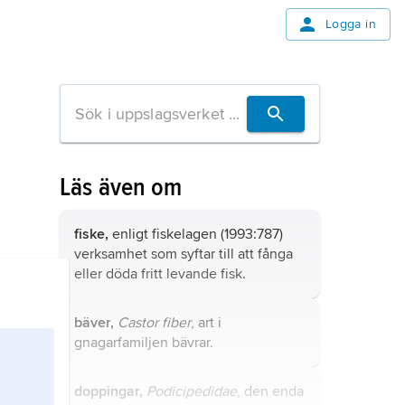
Logga in
Läs även om
fiske,
enligt fiskelagen (1993:787)
verksamhet som syftar till att fånga
eller döda fritt levande fisk.
bäver,
Castor fiber
, art i
gnagarfamiljen bävrar.
doppingar,
Podicipedidae
, den enda