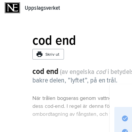
Uppslagsverket
Uppslagsverket
cod end
Skriv ut
cod end
(av engelska
cod
i betydel
bakre delen, ”lyftet”, på en trål.
När trålen bogseras genom vattnet passerar f
dess cod-end. I regel är denna försedd med 
ombordtagning av fångsten, och för tömnin