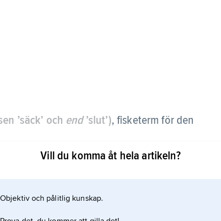
sen ’säck’ och
end
’slut’)
,
fisketerm för den
Vill du komma åt hela artikeln?
isken in i trålen för att slutligen samlas upp i
en särskild ”lyftstropp” på mitten för
gen finns i ytteränden en ”knytstropp”.
Objektiv och pålitlig kunskap.