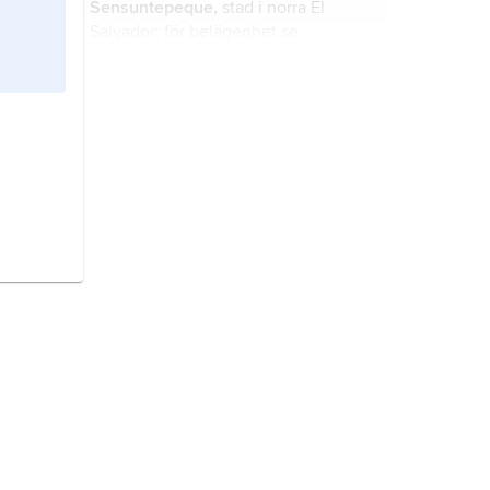
Sensuntepeque,
stad i norra El
Salvador; för belägenhet se
landskarta
El Salvador
.
Sonsonate,
stad i västra El Salvador;
för belägenhet se landskarta
El
Salvador
.
Ahuachapán,
stad i västra El
Salvador; för belägenhet se
landskarta
El Salvador
.
Zacatecoluca,
stad i södra El
Salvador; för belägenhet se
landskarta
El Salvador
.
Cutuco,
stad i östra El Salvador; för
belägenhet se landskarta
El
Salvador
.