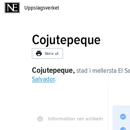
Uppslagsverket
Uppslagsverket
Cojutepeque
Skriv ut
Cojutepeque,
stad i mellersta El 
Salvador
.
Information om artikeln