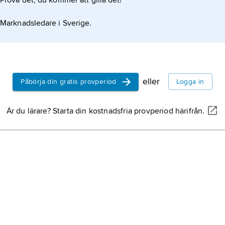
Prova det, du kommer att gilla det!
Marknadsledare i Sverige.
eller
Påbörja din gratis provperiod
Logga in
Är du lärare? Starta din kostnadsfria provperiod härifrån.