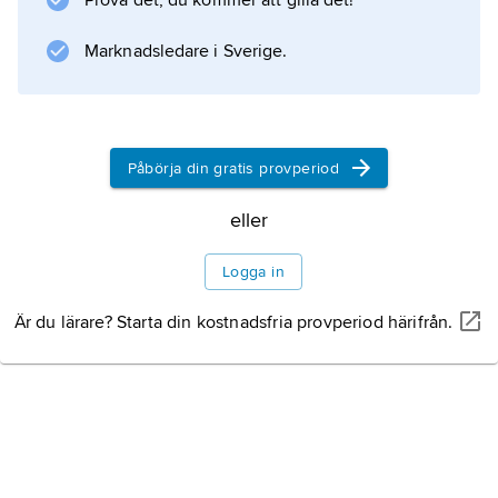
Prova det, du kommer att gilla det!
Marknadsledare i Sverige.
Information om artikeln
Påbörja din gratis provperiod
eller
Logga in
Är du lärare? Starta din kostnadsfria provperiod härifrån.