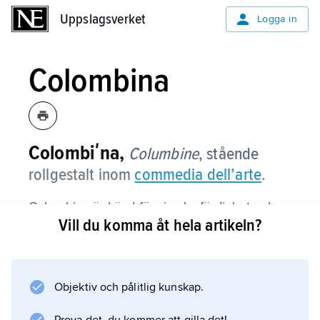
Uppslagsverket
Uppslagsverket
Logga in
Colombina
Colombiʹna,
Columbine
,
stående
rollgestalt inom
commedia dell’arte
.
Colombina är känd för sin slagfärdighet och
Vill du komma åt hela artikeln?
sitt uttrycksfulla minspel. Ofta bidrar hon i sin
egenskap av listig tjänsteflicka till intrigens
lyckliga upplösning eller till spelets många
förväxlingar genom att uppträda under olika
Objektiv och pålitlig kunskap.
förklädnader.