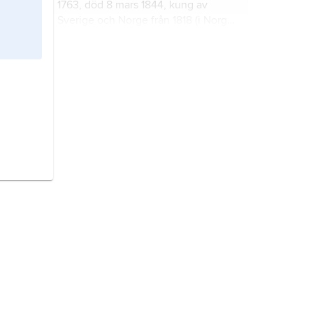
1763, död 8 mars 1844, kung av
Sverige och Norge från 1818 (i Norge
kallad
Karl III Johan
).
Försvarsmakten,
före 1975
Krigsmakten
, den myndighet som
ansvarar för Sveriges militära försvar.
jämställdhet,
förhållande som
innebär att kvinnor och män har
samma rättigheter, skyldigheter och
möjligheter inom alla väsentliga
områden i livet.
Västerbotten,
landskap i Norrland.
Jämtland,
landskap i Norrland.
kommun,
territoriellt avgränsat
område och administrativ enhet för
lokal självstyrelse.