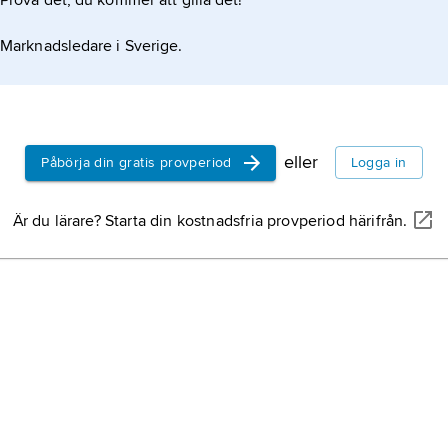
Prova det, du kommer att gilla det!
Marknadsledare i Sverige.
eller
Påbörja din gratis provperiod
Logga in
Är du lärare? Starta din kostnadsfria provperiod härifrån.