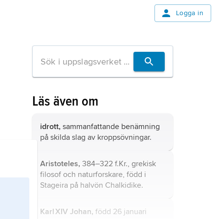
Logga in
Läs även om
idrott,
sammanfattande benämning
på skilda slag av kroppsövningar.
Aristoteles,
384–322 f.Kr., grekisk
filosof och naturforskare, född i
Stageira på halvön Chalkidike.
Karl XIV Johan,
född 26 januari