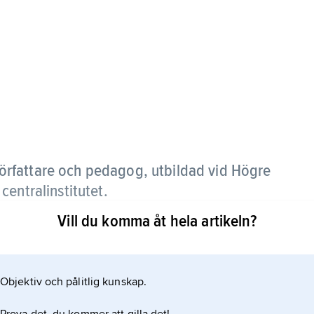
författare och pedagog, utbildad vid Högre
entralinstitutet.
Vill du komma åt hela artikeln?
en för det godas befrämjande med syfte att skapa
v läroböcker i engelska och franska samt några
Objektiv och pålitlig kunskap.