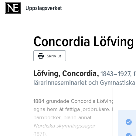
Uppslagsverket
Uppslagsverket
Concordia Löfving
Skriv ut
Löfving, Concordia,
1843–1927,
lärarinneseminariet och Gymnastiska c
1884 grundade Concordia Löfving Förening
egna hem åt fattiga jordbrukare. Hon utga
barnböcker, bland annat
Nordiska skymningssagor
(1871).