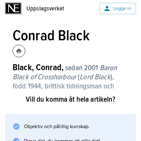
Uppslagsverket
Uppslagsverket
Logga in
Conrad Black
Black, Conrad,
sedan 2001
Baron
Black of Crossharbour
(
Lord Black
),
född 1944, brittisk tidningsman och
författare, till 2000 kanadensisk
Vill du komma åt hela artikeln?
medborgare.
Conrad Black började 1966 köpa upp
småtidningar i Kanada och USA.
Objektiv och pålitlig kunskap.