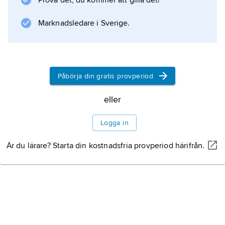
Litteraturanvisning
Prova det, du kommer att gilla det!
Marknadsledare i Sverige.
Information om artikeln
Påbörja din gratis provperiod
eller
Logga in
Är du lärare? Starta din kostnadsfria provperiod härifrån.