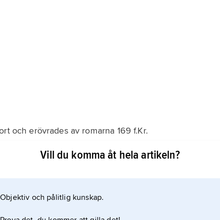
ort och erövrades av romarna 169 f.Kr.
Vill du komma åt hela artikeln?
ispania ulterior och under kejsartiden i regionen
 d.y:s och diktaren Lucanus födelseort.
Objektiv och pålitlig kunskap.