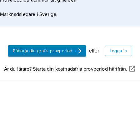
Prova det, du kommer att gilla det!
Marknadsledare i Sverige.
eller
Påbörja din gratis provperiod
Logga in
Är du lärare? Starta din kostnadsfria provperiod härifrån.