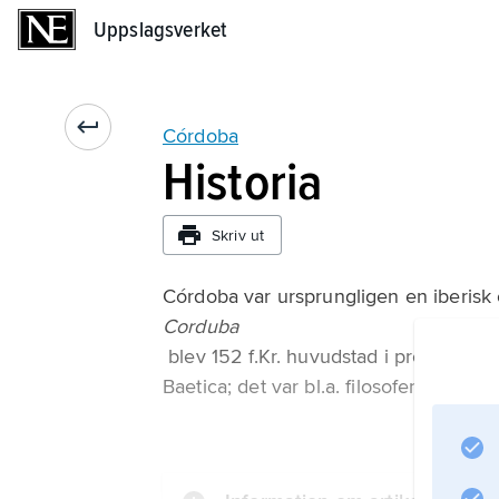
Uppslagsverket
Uppslagsverket
Córdoba
Historia
Skriv ut
Córdoba var ursprungligen en iberisk 
Corduba
blev 152 f.Kr. huvudstad i provinsen H
Baetica; det var bl.a. filosofen Seneca