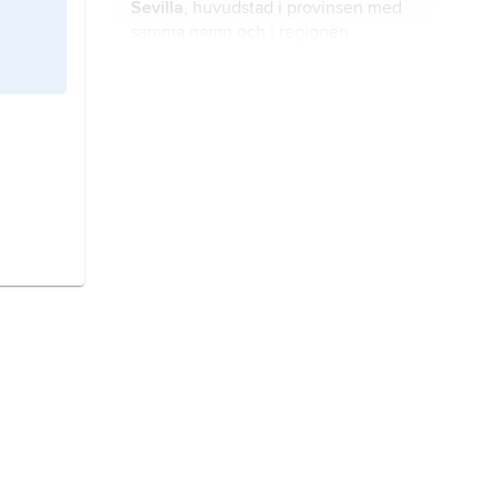
Sevilla
, huvudstad i provinsen med
samma namn och i regionen
Andalusien, södra Spanien; 690 600
invånare (2016).
umayyaddynastin,
umayyaderna
, i
muslimernas imperium den första
egentliga dynastin, som regerade
644–656 och 661–750.
Segovia
, huvudstad i provinsen med
samma namn, Castilla y León,
Spanien, 70 km nordväst om Madrid;
52 200 invånare (2016).
ar-Raqqa,
stad i norra Syrien, cirka
150 km öster om Aleppo; 200 300
invånare (2010).
Guadalajara
, huvudstad i provinsen
med samma namn, Castilla-La
Mancha, Spanien, 50 km nordöst om