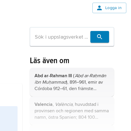
Logga in
Läs även om
Abd ar-Rahman III
(
˙Abd ar-Raḥmān
ibn Muḥammad
), 891–961, emir av
Córdoba 912–61, den främste
härskaren av den spanska, islamiska
umayyaddynastin (756–1031), antog
Valencia
,
València
, huvudstad i
titeln kalif 929.
provinsen och regionen med samma
namn, östra Spanien; 804 100
invånare (2023), i storstadsområdet
1,7 miljoner.