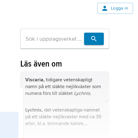
Logga in
Läs även om
Viscaria,
tidigare vetenskapligt
namn på ett släkte nejlikväxter som
numera förs till släktet
Lychnis
.
Lychnis,
det vetenskapliga namnet
på ett släkte nejlikväxter med ca 35
arter, bl.a. brinnande kärlek,
fjällnejlika, gökblomster, praktklätt,
purpurklätt och tjärblomster.