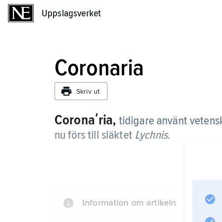
Uppslagsverket
Uppslagsverket
Coronaria
Skriv ut
Coronaʹria,
tidigare använt vetens
nu förs till släktet
Lychnis
.
Information om artikeln