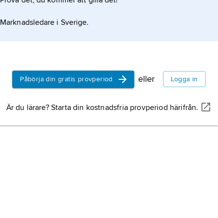
Prova det, du kommer att gilla det!
Marknadsledare i Sverige.
eller
Påbörja din gratis provperiod
Logga in
Är du lärare? Starta din kostnadsfria provperiod härifrån.