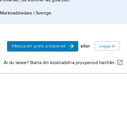
Prova det, du kommer att gilla det!
Marknadsledare i Sverige.
eller
Påbörja din gratis provperiod
Logga in
Är du lärare? Starta din kostnadsfria provperiod härifrån.