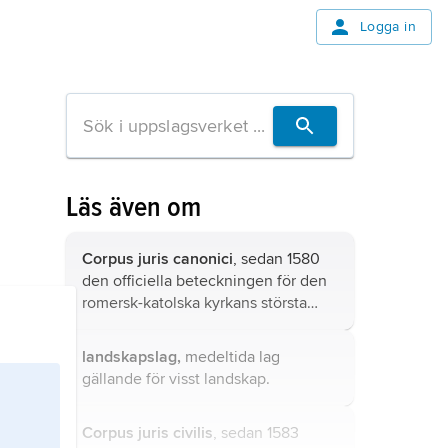
Logga in
Läs även om
Corpus juris canonici
, sedan 1580
den officiella beteckningen för den
romersk-katolska kyrkans största
medeltida lagsamling.
landskapslag,
medeltida lag
gällande för visst landskap.
Corpus juris civilis
, sedan 1583