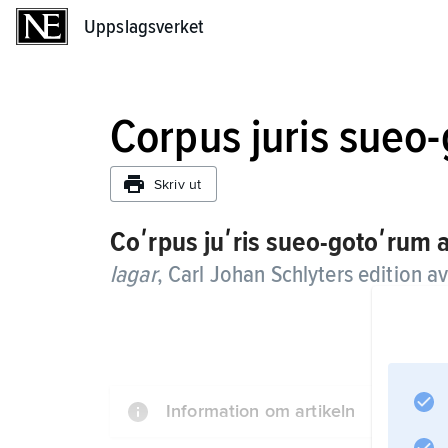
Uppslagsverket
Uppslagsverket
Corpus juris sueo
Skriv ut
Coʹrpus juʹris sueo-gotoʹrum a
lagar
,
Carl Johan Schlyters edition a
Information om artikeln