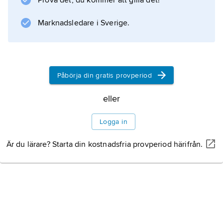
Prova det, du kommer att gilla det!
Information om artikeln
Marknadsledare i Sverige.
Påbörja din gratis provperiod
eller
Logga in
Är du lärare? Starta din kostnadsfria provperiod härifrån.