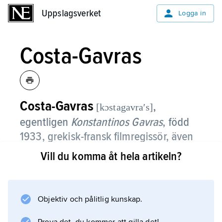
Uppslagsverket
Uppslagsverket
Logga in
Costa-Gavras
Costa-Gavras
,
[kɔstagavraʹs]
egentligen
Konstantinos Gavras
,
född
1933, grekisk-fransk filmregissör, även
verksam i USA.
Vill du komma åt hela artikeln?
Costa-Gavras är mest känd för politiska
thrillers med udden riktad mot våldsregimer.
Objektiv och pålitlig kunskap.