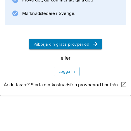
Prova det, du kommer att gilla det!
Information om artikeln
Marknadsledare i Sverige.
Påbörja din gratis provperiod
eller
Logga in
Är du lärare? Starta din kostnadsfria provperiod härifrån.