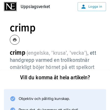
Uppslagsverket
Uppslagsverket
Logga in
crimp
crimp
(engelska, ’krusa’, ’vecka’)
,
ett
handgrepp varmed en trollkonstnär
omärkligt böjer hörnet på ett spelkort
för att senare kunna identifiera det.
Vill du komma åt hela artikeln?
Crimp introducerades av falskspelare under
1500-talet.
Objektiv och pålitlig kunskap.