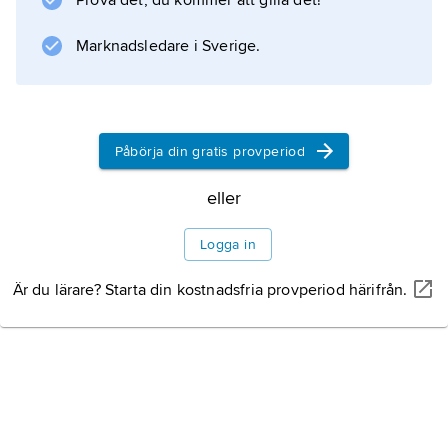
Prova det, du kommer att gilla det!
lönsamheten, se
linjekonferens
Marknadsledare i Sverige.
.
Påbörja din gratis provperiod
Information om artikeln
eller
Logga in
Är du lärare? Starta din kostnadsfria provperiod härifrån.