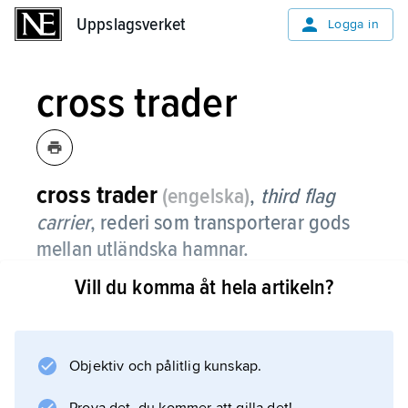
Uppslagsverket
Uppslagsverket
Logga in
cross trader
cross trader
(engelska)
,
third flag
carrier
,
rederi som transporterar gods
mellan utländska hamnar.
Vill du komma åt hela artikeln?
Cross traders ökar konkurrensen inom
sjöfarten. Många rederier utestänger helt eller
delvis med hjälp av sina regeringar cross
traders från linjetrafik för att ge stabil
Objektiv och pålitlig kunskap.
sysselsättning åt sitt tonnage och förbättra