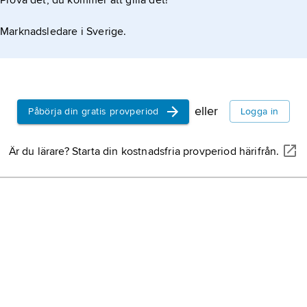
Prova det, du kommer att gilla det!
) och densiteten 4,1 g/cm
Marknadsledare i Sverige.
tallsystemet, utvecklar sällan kristaller. En sällsynt,
sk inneslutning i kopparkis. Mineralet är känt från
eller
Påbörja din gratis provperiod
Logga in
Är du lärare? Starta din kostnadsfria provperiod härifrån.