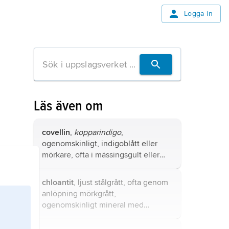
Logga in
Läs även om
covellin
,
kopparindigo
,
ogenomskinligt, indigoblått eller
mörkare, ofta i mässingsgult eller
mörkrött iridiserande mineral med
metallisk lyster och blygrått till svart
chloantit
, ljust stålgrått, ofta genom
streck (pulverfärg).
anlöpning mörkgrått,
ogenomskinligt mineral med
metallglans och gråsvart streck
(pulverfärg).