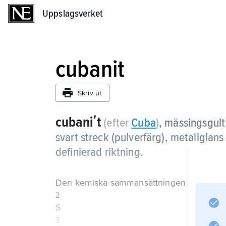
Uppslagsverket
Uppslagsverket
cubanit
Skriv ut
cubaniʹt
(efter
Cuba
)
, mässingsgult
svart streck (pulverfärg), metallgla
definierad riktning.
Den kemiska sammansättningen är CuFe
2
S
3