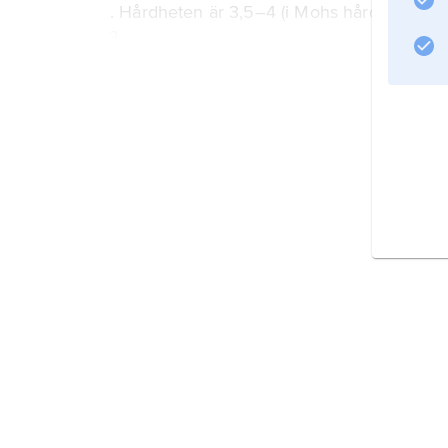
. Hårdheten är 3,5–4 (i Mohs hårdhetsskala
3
. Mineralet, som tillhör det ortorombiska kris
nålformigt utbildad cubanit kallas
chalmersit
. Cubanit förekommer oftast som mikroskopi
Information om artikeln