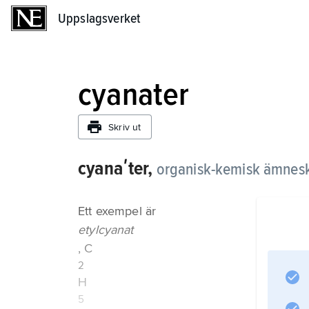
Uppslagsverket
Uppslagsverket
cyanater
Skriv ut
cyanaʹter,
organisk-kemisk ämnesk
Ett exempel är
etylcyanat
, C
2
H
5