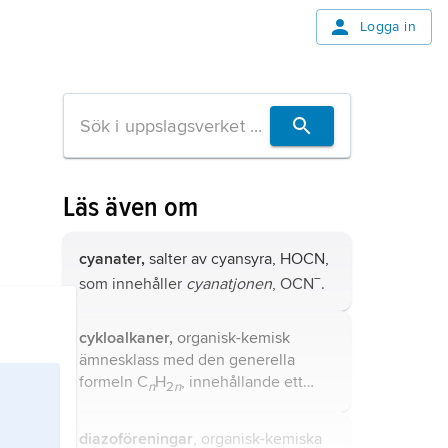
Logga in
Läs även om
cyanater,
salter av cyansyra, HOCN,
−
som innehåller
cyanatjonen
, OCN
.
cykloalkaner,
organisk-kemisk
ämnesklass med den generella
formeln C
H
, innehållande ett
n
2
n
mättat cykliskt strukturelement av
enbart kolatomer.
diazoföreningar
, organisk-kemiska