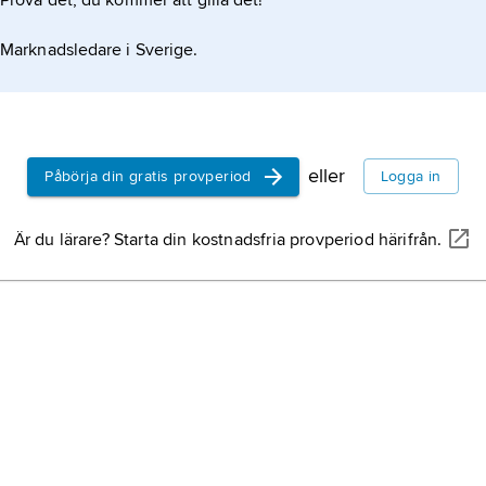
Prova det, du kommer att gilla det!
Marknadsledare i Sverige.
eller
Påbörja din gratis provperiod
Logga in
Är du lärare? Starta din kostnadsfria provperiod härifrån.