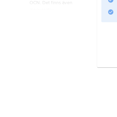
OCN. Det finns även
isocyanater
, där cyanatgruppen binds via kväve, t.ex.
etylisocyanat
, C
2
H
5
NCO.
Information om artikeln